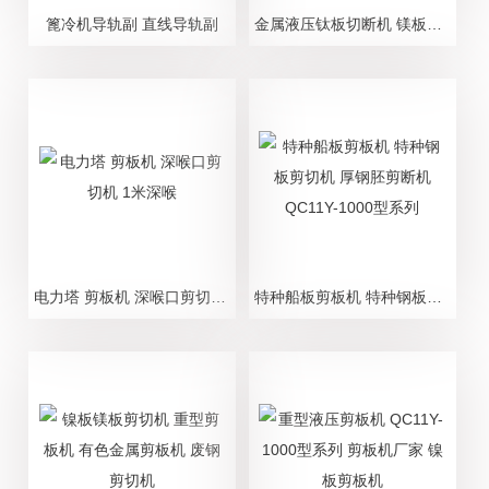
篦冷机导轨副 直线导轨副
金属液压钛板切断机 镁板切断机 镍板切断机
电力塔 剪板机 深喉口剪切机 1米深喉
特种船板剪板机 特种钢板剪切机 厚钢胚剪断机 QC11Y-1000型系列