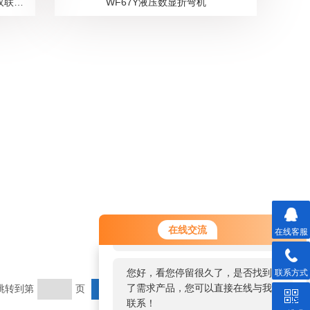
唐山中机厂价直销WC67Y/K系列液压双联动折弯机
WF67Y液压数显折弯机
您好！欢迎前来咨询，很高兴为您
在线交流
在线客服
服务，请问您要咨询什么问题呢？
您好，看您停留很久了，是否找到
联系方式
了需求产品，您可以直接在线与我
 跳转到第
页
联系！