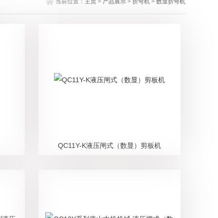
当前位置：
主页
>
产品展示
>
折弯机
>
数显折弯机
QC11Y-K液压闸式（数显）剪板机