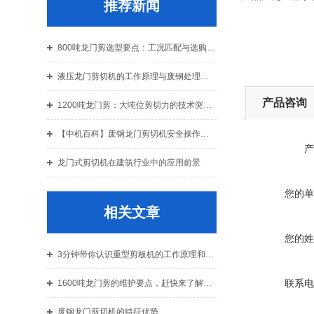
推荐新闻
800吨龙门剪选型要点：工况匹配与选购指南
液压龙门剪切机的工作原理与废钢处理应用解析
产品咨询
1200吨龙门剪：大吨位剪切力的技术突破与结构设计解析
【中机百科】废钢龙门剪切机安全操作规程：老机手总结的10条铁律
产
龙门式剪切机在建筑行业中的应用前景
您的单
相关文章
您的姓
3分钟带你认识重型剪板机的工作原理和使用准则
联系电
1600吨龙门剪的维护要点，赶快来了解一下吧
废钢龙门剪切机的特征优势