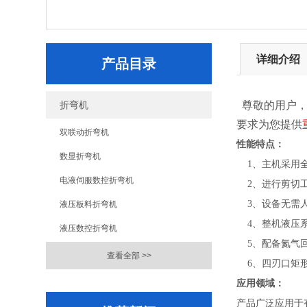
详细介绍
产品目录
折弯机
尊敬的用户
要求为您提供
双联动折弯机
性能特点：
数显折弯机
1、主机采用全
电液伺服数控折弯机
2、进行剪切工
3、设备无需人
液压板料折弯机
4、整机液压系
液压数控折弯机
5、配备氮气回
查看全部 >>
6、四刃口矩形
应用领域：
产品广泛应用于