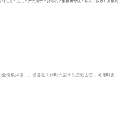
当前位置：
主页
>
产品展示
>
折弯机
>
数显折弯机
> 摆式（数显）剪板机
用全钢板焊接，。设备在工作时无需水泥基础固定，可随时更