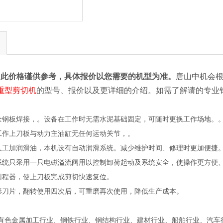
，
此价格谨供参考，具体报价以您需要的机型为准。
唐山中机会
重型剪切机
的型号、报价以及更详细的介绍。如需了解请的专业
钢板焊接，。设备在工作时无需水泥基础固定，可随时更换工作场地。
作上刀板与动力主油缸无任何运动关节，。
工加润滑油，本机设有自动润滑系统。减少维护时间、修理时更加便捷
统只采用一只电磁溢流阀用以控制卸荷起动及系统安全，使操作更方便
程器，使上刀板完成剪切快速复位。
刀片，翻转使用四次后，可重磨再次使用，降低生产成本。
有色金属加工行业、钢铁行业、钢结构行业、建材行业、船舶行业、汽车