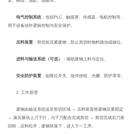
泵、阀组、油缸、油箱等。
电气控制系统
：包括PLC、触摸屏、传感器、电机控制等，
用于设备动作逻辑控制与安全保护。
压料装置
：剪切前压紧废钢，防止剪切时物料跳动或移位。
进料与输送系统（可选）
：辅助废钢上料与定位。
安全防护装置
：如限位开关、急停按钮、光栅、防护罩等。
2. 工作原理
废钢由输送系统送至剪切区域 → 压料装置将废钢压紧固定
→ 液压驱动上刀下行，与下刀配合完成剪切 → 剪切完成后刀座
回程，压料松开，废钢块落下，进入下一工序。