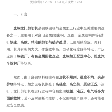
更新时间：2025-11-03 点击次数：753
一、引言
废钢龙门剪切机
是钢铁回收与金属加工行业中至关重要的设
备之一，主要用于对废旧金属(如废钢、废铁、金属结构件等)进
行
快速、高效、精准的剪切与破碎处理
，以便后续熔炼、再利
用。其具有剪切力大、作业效率高、自动化程度好等特点，广泛
应用于
钢铁厂、有色金属回收企业、废钢加工配送中心、报废汽
车拆解厂
等场所。
然而，由于废钢物料往往存在
形状不规则、硬度不均、夹杂
异物
等特点，加之设备长期处于
高强度、高负荷、恶劣工况
下运
行，龙门剪切机在运行过程中容易出现
机械、液压、电气等多方
面的故障
，若不及时诊断与维护，不仅影响生产效率，还可能引
发安全隐患。