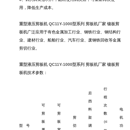
用，降低生产成本。
重型液压剪板机 QC11Y-1000型系列 剪板机厂家 镍板剪
板机
广泛应用于有色金属加工行业、钢铁行业、钢结构行
业、建材行业、船舶行业、汽车行业、废钢铁回收等金属
剪切行业。
重型液压剪板机
QC11Y-1000型系列
剪板机厂家 镍板剪
板机
技术参数：
行
后
程
挡
可
可
次
料
电
剪
剪
数
剪
架
机
板
板
(ti
型 号
切
调
功
厚
宽
m