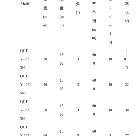
Model
角
节
率
度
度
e
(
°
)
范
(k
(m
(m
s/
围
w)
m)
m)
m
(m
i
m)
n)
QC11
1
15
60
Y-30*1
30
3
10
8．
00
0
500
5
QC11
15
60
Y-40*1
40
3
10
22
00
0
500
QC11
15
60
Y-50*1
50
3
10
30
00
0
500
QC11
15
60
Y-60*1
60
5
8
37