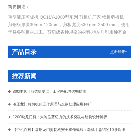
简要描述：
重型液压剪板机 QC11Y-1000型系列 剪板机厂家 镍板剪板机：
剪钢板厚度30mm-120mm，剪板宽度530 mm-2500 mm，使用
于将各种板材加工、剪切成各种规格的材料,特别对利用稀有金
属板材，棒料（如：钛板、钛棒、镍板、铌板等）；拆船厂的船
板；汽车的板材的加工更为适用,可*替代火焰切割，降低加工成
产品目录
点击展开+
本。在同行业同类产品中具有低价格、低能耗、高效率等优势。
推荐新闻
800吨龙门剪选型要点：工况匹配与选购指南
液压龙门剪切机的工作原理与废钢处理应用解析
1200吨龙门剪：大吨位剪切力的技术突破与结构设计解析
【中机百科】废钢龙门剪切机安全操作规程：老机手总结的10条铁律