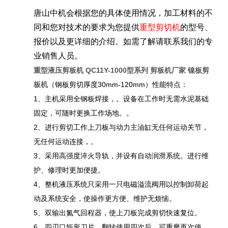
唐山中机会根据您的具体使用情况，加工材料的不
同和您对技术的要求为您提供
重型剪切机
的型号、
报价以及更详细的介
绍。如需了解请联系我们的专
业销售人员。
重型液压剪板机 QC11Y-1000型系列 剪板机厂家 镍板剪
板机
（钢板剪切厚度30mm-120mm）性能特点：
1、主机采用全钢板焊接，。设备在工作时无需水泥基础
固定，可随时更换工作场地。。
2、进行剪切工作上刀板与动力主油缸无任何运动关节，
无任何运动连接，。
3、采用高强度淬火导轨，并设有自动润滑系统。进行维
护、修理时更加便捷。
4、整机液压系统只采用一只电磁溢流阀用以控制卸荷起
动及系统安全，使操作更方便、维护无烦恼。
5、双输出氮气回程器，使上刀板完成剪切快速复位。
6、四刃口矩形刀片，翻转使用四次后，可重磨再次使