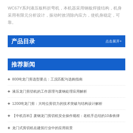
WC67Y系列液压板料折弯机，本机器采用钢板焊接结构，机身
采用有限元分析设计，振动时效消除内应力，使机身稳定，可
靠。
产品目录
点击展开+
推荐新闻
800吨龙门剪选型要点：工况匹配与选购指南
液压龙门剪切机的工作原理与废钢处理应用解析
1200吨龙门剪：大吨位剪切力的技术突破与结构设计解析
【中机百科】废钢龙门剪切机安全操作规程：老机手总结的10条铁律
龙门式剪切机在建筑行业中的应用前景