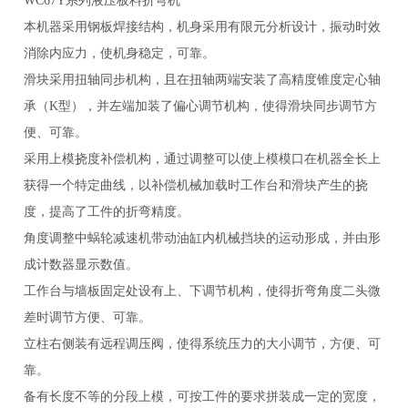
WC67Y系列液压板料折弯机
本机器采用钢板焊接结构，机身采用有限元分析设计，振动时效
消除内应力，使机身稳定，可靠。
滑块采用扭轴同步机构，且在扭轴两端安装了高精度锥度定心轴
承（K型），并左端加装了偏心调节机构，使得滑块同步调节方
便、可靠。
采用上模挠度补偿机构，通过调整可以使上模模口在机器全长上
获得一个特定曲线，以补偿机械加载时工作台和滑块产生的挠
度，提高了工件的折弯精度。
角度调整中蜗轮减速机带动油缸内机械挡块的运动形成，并由形
成计数器显示数值。
工作台与墙板固定处设有上、下调节机构，使得折弯角度二头微
差时调节方便、可靠。
立柱右侧装有远程调压阀，使得系统压力的大小调节，方便、可
靠。
备有长度不等的分段上模，可按工件的要求拼装成一定的宽度，