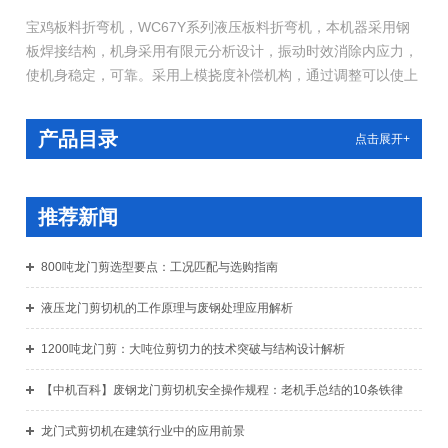
宝鸡板料折弯机，WC67Y系列液压板料折弯机，本机器采用钢
板焊接结构，机身采用有限元分析设计，振动时效消除内应力，
使机身稳定，可靠。采用上模挠度补偿机构，通过调整可以使上
模模口在机器全长上获得一个特定曲线，以补偿机械加载时工作
台和滑块产生的挠度，提高了工件的折弯精度。
产品目录
点击展开+
推荐新闻
800吨龙门剪选型要点：工况匹配与选购指南
液压龙门剪切机的工作原理与废钢处理应用解析
1200吨龙门剪：大吨位剪切力的技术突破与结构设计解析
【中机百科】废钢龙门剪切机安全操作规程：老机手总结的10条铁律
龙门式剪切机在建筑行业中的应用前景