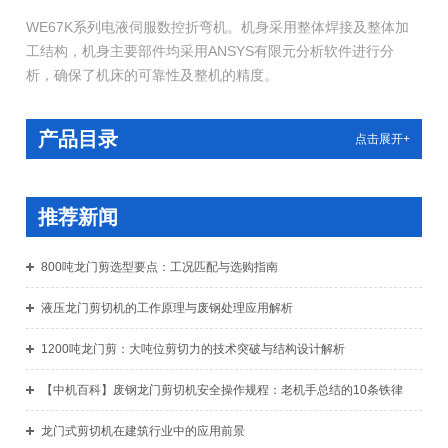
WE67K系列电液伺服数控折弯机。机身采用整体焊接及整体加
工结构，机身主要部件均采用ANSYS有限元分析软件进行分
析，确保了机床的可靠性及整机的精度。
产品目录
点击展开+
推荐新闻
800吨龙门剪选型要点：工况匹配与选购指南
液压龙门剪切机的工作原理与废钢处理应用解析
1200吨龙门剪：大吨位剪切力的技术突破与结构设计解析
【中机百科】废钢龙门剪切机安全操作规程：老机手总结的10条铁律
龙门式剪切机在建筑行业中的应用前景