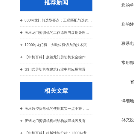
推荐新闻
您的单
800吨龙门剪选型要点：工况匹配与选购指南
您的姓
液压龙门剪切机的工作原理与废钢处理应用解析
联系电
1200吨龙门剪：大吨位剪切力的技术突破与结构设计解析
【中机百科】废钢龙门剪切机安全操作规程：老机手总结的10条铁律
常用邮
龙门式剪切机在建筑行业中的应用前景
省
相关文章
详细地
液压数控折弯机的使用其实一点不难，不信进来看看！
补充说
废钢龙门剪切机机械结构故障成因及有效解决策略
【中机百科】机械性能分析：1200吨龙门剪 vs 1600吨龙门剪的切割效率