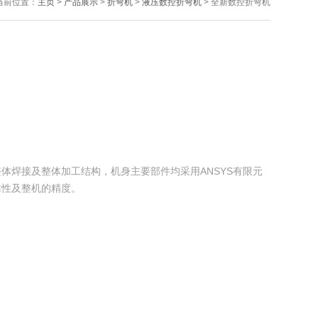
当前位置：
主页
>
产品展示
>
折弯机
>
液压数控折弯机
> 全新数控折弯机
体焊接及整体加工结构，机身主要部件均采用ANSYS有限元
靠性及整机的精度。