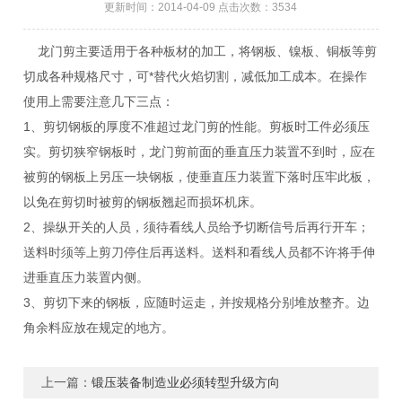
更新时间：2014-04-09 点击次数：3534
龙门剪主要适用于各种板材的加工，将钢板、镍板、铜板等剪
切成各种规格尺寸，可*替代火焰切割，减低加工成本。在操作
使用上需要注意几下三点：
1、剪切钢板的厚度不准超过龙门剪的性能。剪板时工件必须压
实。剪切狭窄钢板时，龙门剪前面的垂直压力装置不到时，应在
被剪的钢板上另压一块钢板，使垂直压力装置下落时压牢此板，
以免在剪切时被剪的钢板翘起而损坏机床。
2、操纵开关的人员，须待看线人员给予切断信号后再行开车；
送料时须等上剪刀停住后再送料。送料和看线人员都不许将手伸
进垂直压力装置内侧。
3、剪切下来的钢板，应随时运走，并按规格分别堆放整齐。边
角余料应放在规定的地方。
上一篇：
锻压装备制造业必须转型升级方向