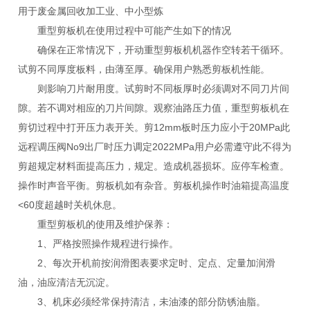
用于废金属回收加工业、中小型炼
重型剪板机在使用过程中可能产生如下的情况
确保在正常情况下，开动重型剪板机机器作空转若干循环。
试剪不同厚度板料，由薄至厚。确保用户熟悉剪板机性能。
则影响刀片耐用度。试剪时不同板厚时必须调对不同刀片间
隙。若不调对相应的刀片间隙。观察油路压力值，重型剪板机在
剪切过程中打开压力表开关。剪12mm板时压力应小于20MPa此
远程调压阀No9出厂时压力调定2022MPa用户必需遵守此不得为
剪超规定材料面提高压力，规定。造成机器损坏。应停车检查。
操作时声音平衡。剪板机如有杂音。剪板机操作时油箱提高温度
<60度超越时关机休息。
重型剪板机的使用及维护保养：
1、严格按照操作规程进行操作。
2、每次开机前按润滑图表要求定时、定点、定量加润滑
油，油应清洁无沉淀。
3、机床必须经常保持清洁，未油漆的部分防锈油脂。