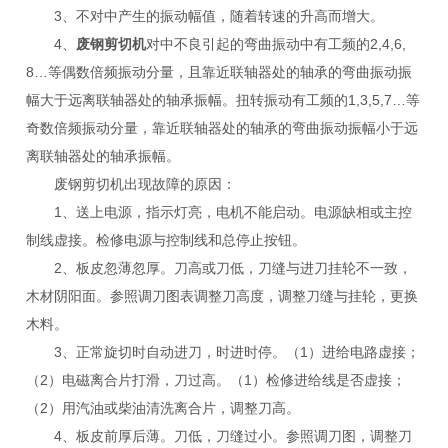
3、不对中产生的振动幅值，随着转速的升高而增大。
4、
废钢剪切机
对中不良引起的弯曲振动中有工频的2,4,6,
8…等偶数倍频振动分量，且靠近联轴器处的轴承的弯曲振动振
幅大于远离联轴器处的轴承振幅。扭转振动有工频的1,3,5,7…等
奇数倍频振动分量，靠近联轴器处的轴承的弯曲振动振幅小于远
离联轴器处的轴承振幅。
废钢剪切机出现故障的原因：
1、送上电源，指示灯亮，电机不能启动。电源缺相或主控
制线虚接。检修电源与控制线和总停止按钮。
2、板皮忽薄忽厚。刀高或刀低，刀缝与进刀挂轮不一致，
木材阴阳面。参照调刀图表调整刀高度，调整刀缝与挂轮，更换
木料。
3、正常旋切时自动进刀，时进时停。（1）进给电路虚接；
（2）电磁离合片打滑，刀过高。（1）检修进给线是否虚接；
（2）用汽油或柴油清洗离合片，调整刀高。
4、板皮前厚后薄。刀低，刀缝过小。参照调刀图，调整刀