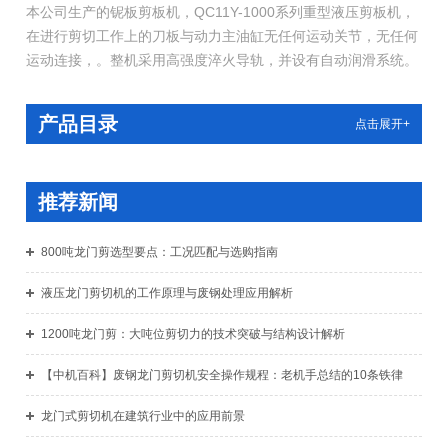
本公司生产的铌板剪板机，QC11Y-1000系列重型液压剪板机，
在进行剪切工作上的刀板与动力主油缸无任何运动关节，无任何
运动连接，。整机采用高强度淬火导轨，并设有自动润滑系统。
进行维护、修理时更加便捷。
产品目录
点击展开+
推荐新闻
800吨龙门剪选型要点：工况匹配与选购指南
液压龙门剪切机的工作原理与废钢处理应用解析
1200吨龙门剪：大吨位剪切力的技术突破与结构设计解析
【中机百科】废钢龙门剪切机安全操作规程：老机手总结的10条铁律
龙门式剪切机在建筑行业中的应用前景