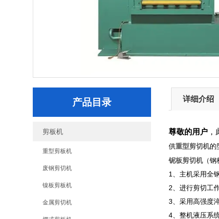
详细介绍
产品目录
剪板机
尊敬的用户
，
重型剪切机
供
的
重型剪板机
铌板剪切机
（钢
废钢剪切机
1、主机采用全
镍板剪板机
2、进行剪切工
3、采用高强度
金属剪切机
4、整机液压系