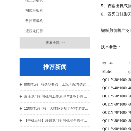
摆式剪板机
5、双输出氮气
闸式剪板机
6、四刃口矩形
数控剪板机
铌板剪切机
广泛
液压龙门剪
查看全部 >>
技术参数：
型 号
推荐新闻
Model
(
QC11Y-30*1000
3
800吨龙门剪选型要点：工况匹配与选购指南
QC11Y-40*1000
4
QC11Y-50*1000
5
液压龙门剪切机的工作原理与废钢处理应用解析
QC11Y-60*1000
6
1200吨龙门剪：大吨位剪切力的技术突破与结构设计解析
QC11Y-70*1000
7
【中机百科】废钢龙门剪切机安全操作规程：老机手总结的10条铁律
QC11Y-80*1000
8
QC11Y-90*1000
9