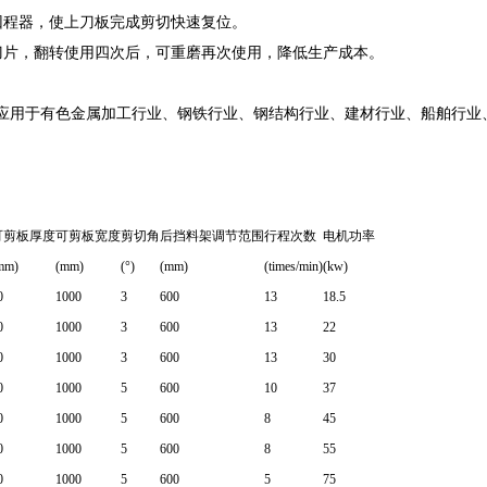
回程器，使上刀板完成剪切快速复位。
刀片，翻转使用四次后，可重磨再次使用，降低生产成本。
应用于有色金属加工行业、钢铁行业、钢结构行业、建材行业、船舶行业
可剪板厚度
可剪板宽度
剪切角
后挡料架调节范围
行程次数
电机功率
mm)
(mm)
(°)
(mm)
(times/min)
(kw)
0
1000
3
600
13
18.5
0
1000
3
600
13
22
0
1000
3
600
13
30
0
1000
5
600
10
37
0
1000
5
600
8
45
0
1000
5
600
8
55
0
1000
5
600
5
75