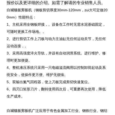
报价以及更详细的介
绍。如需了解请的专业销售人员。
白城镍板剪板机
（钢板剪切厚度30mm-120mm，zui大可定做20
0mm）性能特点：
1、主机采用全钢板焊接，。设备在工作时无需水泥基础固定，
可随时更换工作场地。。
2、进行剪切工作上刀板与动力主油缸无任何运动关节，无任何
运动连接，。
3、采用高强度淬火导轨，并设有自动润滑系统。进行维护、修
理时更加便捷。
4、整机液压系统只采用一只电磁溢流阀用以控制卸荷起动及系
统安全，使操作更方便、维护无烦恼。
5、双输出氮气回程器，使上刀板完成剪切快速复位。
6、四刃口矩形刀片，翻转使用四次后，可重磨再次使用，降低
生产成本。
白城镍板剪板机
广泛应用于有色金属加工行业、钢铁行业、钢结