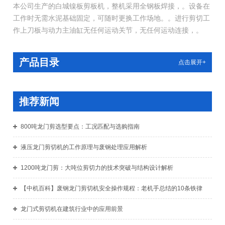
本公司生产的白城镍板剪板机，整机采用全钢板焊接，。设备在
工作时无需水泥基础固定，可随时更换工作场地。。进行剪切工
作上刀板与动力主油缸无任何运动关节，无任何运动连接，。
产品目录
点击展开+
推荐新闻
800吨龙门剪选型要点：工况匹配与选购指南
液压龙门剪切机的工作原理与废钢处理应用解析
1200吨龙门剪：大吨位剪切力的技术突破与结构设计解析
【中机百科】废钢龙门剪切机安全操作规程：老机手总结的10条铁律
龙门式剪切机在建筑行业中的应用前景