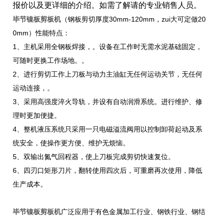
报价以及更详细的介
绍。如需了解请的专业销售人员。
毕节镍板剪板机
（钢板剪切厚度30mm-120mm，zui大可定做20
0mm）性能特点：
1、主机采用全钢板焊接，。设备在工作时无需水泥基础固定，
可随时更换工作场地。。
2、进行剪切工作上刀板与动力主油缸无任何运动关节，无任何
运动连接，。
3、采用高强度淬火导轨，并设有自动润滑系统。进行维护、修
理时更加便捷。
4、整机液压系统只采用一只电磁溢流阀用以控制卸荷起动及系
统安全，使操作更方便、维护无烦恼。
5、双输出氮气回程器，使上刀板完成剪切快速复位。
6、四刃口矩形刀片，翻转使用四次后，可重磨再次使用，降低
生产成本。
毕节镍板剪板机
广泛应用于有色金属加工行业、钢铁行业、钢结