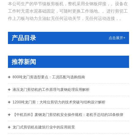
本公司生产的毕节镍板剪板机，整机采用全钢板焊接，。设备在
工作时无需水泥基础固定，可随时更换工作场地。。进行剪切工
作上刀板与动力主油缸无任何运动关节，无任何运动连接，。
产品目录
点击展开+
推荐新闻
800吨龙门剪选型要点：工况匹配与选购指南
液压龙门剪切机的工作原理与废钢处理应用解析
1200吨龙门剪：大吨位剪切力的技术突破与结构设计解析
【中机百科】废钢龙门剪切机安全操作规程：老机手总结的10条铁律
龙门式剪切机在建筑行业中的应用前景