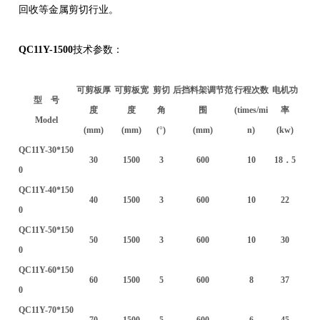
回收等金属剪切行业。
QC11Y-1500
技术参数：
可剪板厚
可剪板宽
剪切
后挡料架调节范
行程次数
电机功
型 号
度
度
角
围
(times/mi
率
Model
(mm)
(mm)
(
°
)
(mm)
n)
(kw)
QC11Y-30*150
30
1500
3
600
10
18．5
0
QC11Y-40*150
40
1500
3
600
10
22
0
QC11Y-50*150
50
1500
3
600
10
30
0
QC11Y-60*150
60
1500
5
600
8
37
0
QC11Y-70*150
70
1500
5
600
6
45