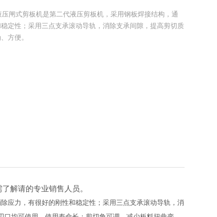
系列液压闸式剪板机是第二代液压剪板机，采用钢板焊接结构，通
和稳定性；采用三点支承滚动导轨，消除支承间隙，提高剪切质
确、方便。
需了解请的专业销售人员。
效消除应力，有很好的刚性和稳定性；采用三点支承滚动导轨，消
刃口均可使用，使用寿命长；剪切角可调，减少板料扭曲变