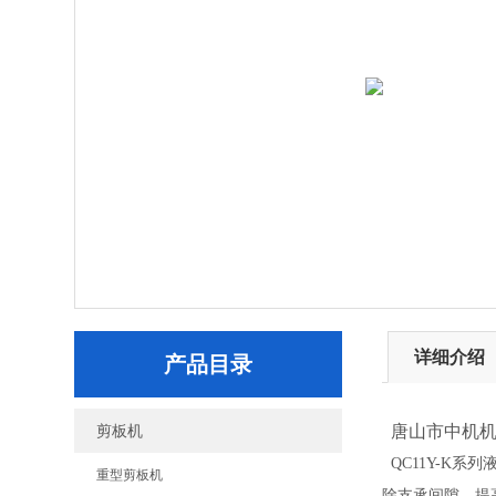
详细介绍
产品目录
剪板机
唐山市中机机
QC11Y-K
重型剪板机
除支承间隙，提