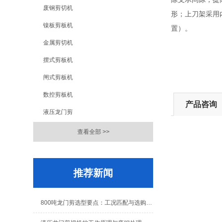
废钢剪切机
形；上刀架采用
镍板剪板机
置）。
金属剪切机
摆式剪板机
闸式剪板机
数控剪板机
产品咨询
液压龙门剪
查看全部 >>
推荐新闻
800吨龙门剪选型要点：工况匹配与选购指南