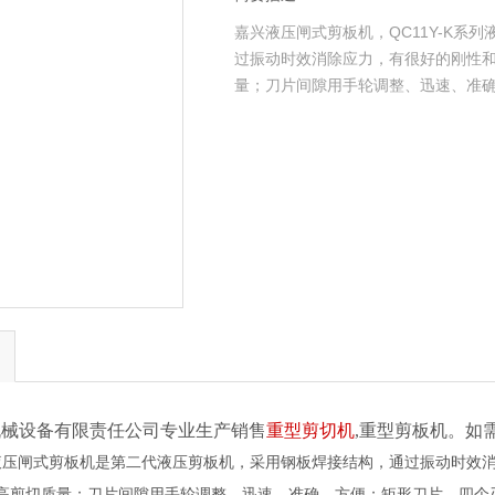
嘉兴液压闸式剪板机，QC11Y-K
过振动时效消除应力，有很好的刚性
量；刀片间隙用手轮调整、迅速、准
械设备有限责任公司专业生产销售
重型剪切机
,重型剪板机。如
系列液压闸式剪板机是第二代液压剪板机，采用钢板焊接结构，通过振动时
高剪切质量；刀片间隙用手轮调整、迅速、准确、方便；矩形刀片，四个