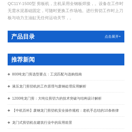
QC11Y-1500型 剪板机，主机采用全钢板焊接，。设备在工作时
无需水泥基础固定，可随时更换工作场地。进行剪切工作时上刀
板与动力主油缸无任何运动关节，。
产品目录
点击展开+
推荐新闻
800吨龙门剪选型要点：工况匹配与选购指南
液压龙门剪切机的工作原理与废钢处理应用解析
1200吨龙门剪：大吨位剪切力的技术突破与结构设计解析
【中机百科】废钢龙门剪切机安全操作规程：老机手总结的10条铁律
龙门式剪切机在建筑行业中的应用前景