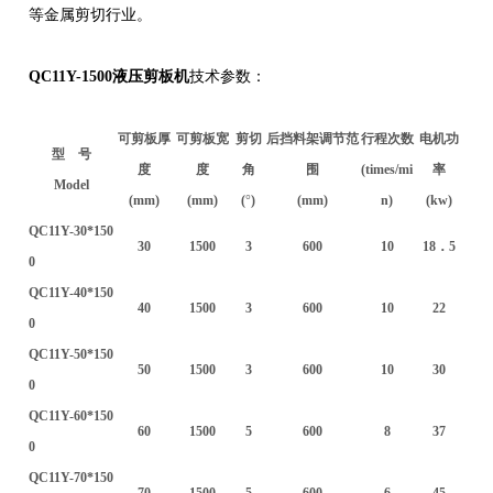
等金属剪切行业。
QC11Y-1500液压剪板机
技术参数：
可剪板厚
可剪板宽
剪切
后挡料架调节范
行程次数
电机功
型 号
度
度
角
围
(times/mi
率
Model
(mm)
(mm)
(
°
)
(mm)
n)
(kw)
QC11Y-30*150
30
1500
3
600
10
18．5
0
QC11Y-40*150
40
1500
3
600
10
22
0
QC11Y-50*150
50
1500
3
600
10
30
0
QC11Y-60*150
60
1500
5
600
8
37
0
QC11Y-70*150
70
1500
5
600
6
45