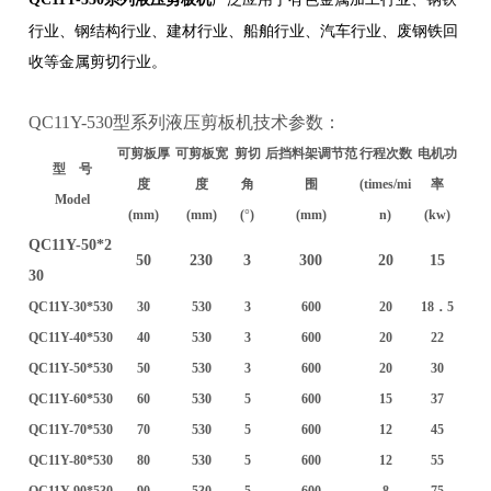
行业、钢结构行业、建材行业、船舶行业、汽车行业、废钢铁回
收等金属剪切行业。
QC11Y-530型系列液压剪板机技术参数：
可剪板厚
可剪板宽
剪切
后挡料架调节范
行程次数
电机功
型 号
度
度
角
围
(times/mi
率
Model
(mm)
(mm)
(
°
)
(mm)
n)
(kw)
QC11Y-50*2
50
230
3
300
20
15
30
QC11Y-30*530
30
530
3
600
20
18．5
QC11Y-40*530
40
530
3
600
20
22
QC11Y-50*530
50
530
3
600
20
30
QC11Y-60*530
60
530
5
600
15
37
QC11Y-70*530
70
530
5
600
12
45
QC11Y-80*530
80
530
5
600
12
55
QC11Y-90*530
90
530
5
600
8
75