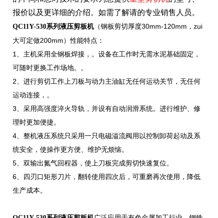
报价以及更详细的介
绍。如需了解请的专业销售人员。
（钢板剪切厚度30mm-120mm，zui
QC11Y-530系列液压剪板机
大可定做200mm）性能特点：
1、主机采用全钢板焊接，。设备在工作时无需水泥基础固定，
可随时更换工作场地。。
2、进行剪切工作上刀板与动力主油缸无任何运动关节，无任何
运动连接，。
3、采用高强度淬火导轨，并设有自动润滑系统。进行维护、修
理时更加便捷。
4、整机液压系统只采用一只电磁溢流阀用以控制卸荷起动及系
统安全，使操作更方便、维护无烦恼。
5、双输出氮气回程器，使上刀板完成剪切快速复位。
6、四刃口矩形刀片，翻转使用四次后，可重磨再次使用，降低
生产成本。
广泛应用于有色金属加工行业、钢铁
QC11Y-530系列液压剪板机