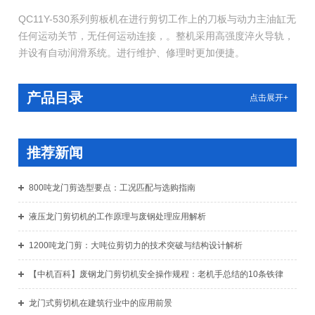
QC11Y-530系列剪板机在进行剪切工作上的刀板与动力主油缸无
任何运动关节，无任何运动连接，。整机采用高强度淬火导轨，
并设有自动润滑系统。进行维护、修理时更加便捷。
产品目录
点击展开+
推荐新闻
800吨龙门剪选型要点：工况匹配与选购指南
液压龙门剪切机的工作原理与废钢处理应用解析
1200吨龙门剪：大吨位剪切力的技术突破与结构设计解析
【中机百科】废钢龙门剪切机安全操作规程：老机手总结的10条铁律
龙门式剪切机在建筑行业中的应用前景