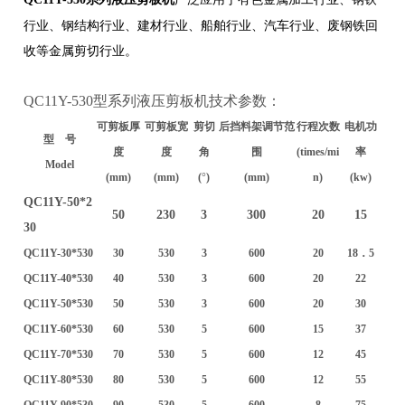
行业、钢结构行业、建材行业、船舶行业、汽车行业、废钢铁回
收等金属剪切行业。
QC11Y-530型系列液压剪板机技术参数：
可剪板厚
可剪板宽
剪切
后挡料架调节范
行程次数
电机功
型 号
度
度
角
围
(times/mi
率
Model
(mm)
(mm)
(
°
)
(mm)
n)
(kw)
QC11Y-50*2
50
230
3
300
20
15
30
QC11Y-30*530
30
530
3
600
20
18．5
QC11Y-40*530
40
530
3
600
20
22
QC11Y-50*530
50
530
3
600
20
30
QC11Y-60*530
60
530
5
600
15
37
QC11Y-70*530
70
530
5
600
12
45
QC11Y-80*530
80
530
5
600
12
55
QC11Y-90*530
90
530
5
600
8
75