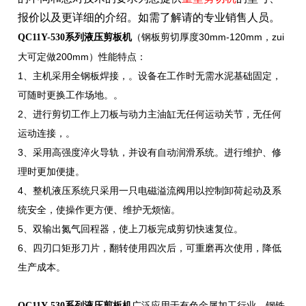
报价以及更详细的介
绍。如需了解请的专业销售人员。
（钢板剪切厚度30mm-120mm，zui
QC11Y-530系列液压剪板机
大可定做200mm）性能特点：
1、主机采用全钢板焊接，。设备在工作时无需水泥基础固定，
可随时更换工作场地。。
2、进行剪切工作上刀板与动力主油缸无任何运动关节，无任何
运动连接，。
3、采用高强度淬火导轨，并设有自动润滑系统。进行维护、修
理时更加便捷。
4、整机液压系统只采用一只电磁溢流阀用以控制卸荷起动及系
统安全，使操作更方便、维护无烦恼。
5、双输出氮气回程器，使上刀板完成剪切快速复位。
6、四刃口矩形刀片，翻转使用四次后，可重磨再次使用，降低
生产成本。
广泛应用于有色金属加工行业、钢铁
QC11Y-530系列液压剪板机