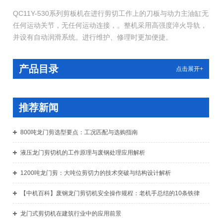
QC11Y-530系列剪板机在进行剪切工作上的刀板与动力主油缸无
任何运动关节，无任何运动连接，。整机采用高强度淬火导轨，
并设有自动润滑系统。进行维护、修理时更加便捷。
产品目录
点击展开+
推荐新闻
800吨龙门剪选型要点：工况匹配与选购指南
液压龙门剪切机的工作原理与废钢处理应用解析
1200吨龙门剪：大吨位剪切力的技术突破与结构设计解析
【中机百科】废钢龙门剪切机安全操作规程：老机手总结的10条铁律
龙门式剪切机在建筑行业中的应用前景