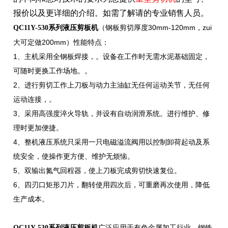
报价以及更详细的介
绍。如需了解请的专业销售人员。
（钢板剪切厚度30mm-120mm，zui
QC11Y-530系列液压剪板机
大可定做200mm）性能特点：
1、主机采用全钢板焊接，。设备在工作时无需水泥基础固定，
可随时更换工作场地。。
2、进行剪切工作上刀板与动力主油缸无任何运动关节，无任何
运动连接，。
3、采用高强度淬火导轨，并设有自动润滑系统。进行维护、修
理时更加便捷。
4、整机液压系统只采用一只电磁溢流阀用以控制卸荷起动及系
统安全，使操作更方便、维护无烦恼。
5、双输出氮气回程器，使上刀板完成剪切快速复位。
6、四刃口矩形刀片，翻转使用四次后，可重磨再次使用，降低
生产成本。
广泛应用于有色金属加工行业、钢铁
QC11Y-530系列液压剪板机