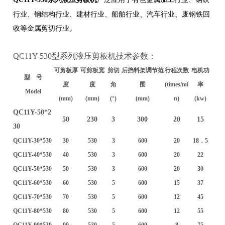
行业、钢结构行业、建材行业、船舶行业、汽车行业、废钢铁回
收等金属剪切行业。
QC11Y-530型系列液压剪板机技术参数：
可剪板厚
可剪板宽
剪切
后挡料架调节范
行程次数
电机功
型 号
度
度
角
围
(times/mi
率
Model
(mm)
(mm)
(
°
)
(mm)
n)
(kw)
QC11Y-50*2
50
230
3
300
20
15
30
QC11Y-30*530
30
530
3
600
20
18．5
QC11Y-40*530
40
530
3
600
20
22
QC11Y-50*530
50
530
3
600
20
30
QC11Y-60*530
60
530
5
600
15
37
QC11Y-70*530
70
530
5
600
12
45
QC11Y-80*530
80
530
5
600
12
55
QC11Y-90*530
90
530
5
600
8
75