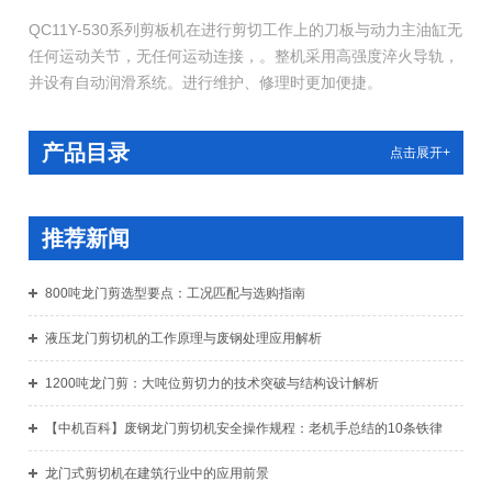
QC11Y-530系列剪板机在进行剪切工作上的刀板与动力主油缸无
任何运动关节，无任何运动连接，。整机采用高强度淬火导轨，
并设有自动润滑系统。进行维护、修理时更加便捷。
产品目录
点击展开+
推荐新闻
800吨龙门剪选型要点：工况匹配与选购指南
液压龙门剪切机的工作原理与废钢处理应用解析
1200吨龙门剪：大吨位剪切力的技术突破与结构设计解析
【中机百科】废钢龙门剪切机安全操作规程：老机手总结的10条铁律
龙门式剪切机在建筑行业中的应用前景