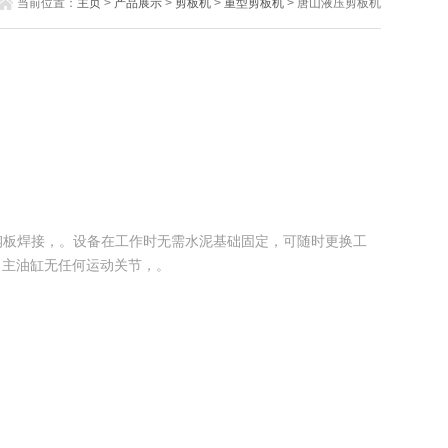
当前位置：
主页
>
产品展示
>
剪板机
>
重型剪板机
> 唐山液压剪板机
采用全钢板焊接，。设备在工作时无需水泥基础固定，可随时更换工
力主油缸无任何运动关节，。