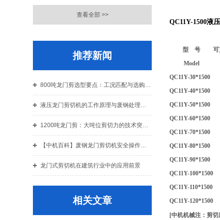
查看全部 >>
QC11Y-1500
型 号
可
推荐新闻
Model
QC11Y-30*1500
800吨龙门剪选型要点：工况匹配与选购指南
QC11Y-40*1500
QC11Y-50*1500
液压龙门剪切机的工作原理与废钢处理应用解析
QC11Y-60*1500
1200吨龙门剪：大吨位剪切力的技术突破与结构设计解析
QC11Y-70*1500
【中机百科】废钢龙门剪切机安全操作规程：老机手总结的10条铁律
QC11Y-80*1500
QC11Y-90*1500
龙门式剪切机在建筑行业中的应用前景
QC11Y-100*1500
QC11Y-110*1500
相关文章
QC11Y-120*1500
[中机机械注：剪切厚