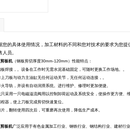
据您的具体使用情况，加工材料的不同和您对技术的要求为您提
售人员。
（钢板剪切厚度30mm-120mm）性能特点：
液压剪板机
钢板焊接，。设备在工作时无需水泥基础固定，可随时更换工作场地。。
作上刀板与动力主油缸无任何运动关节，无任何运动连接，。
淬火导轨，并设有自动润滑系统。进行维护、修理时更加便捷。
统只采用一只电磁溢流阀用以控制卸荷起动及系统安全，使操作更方便、
回程器，使上刀板完成剪切快速复位。
刀片，翻转使用四次后，可重磨再次使用，降低生产成本。
广泛应用于有色金属加工行业、钢铁行业、钢结构行业、建材行
液压剪板机