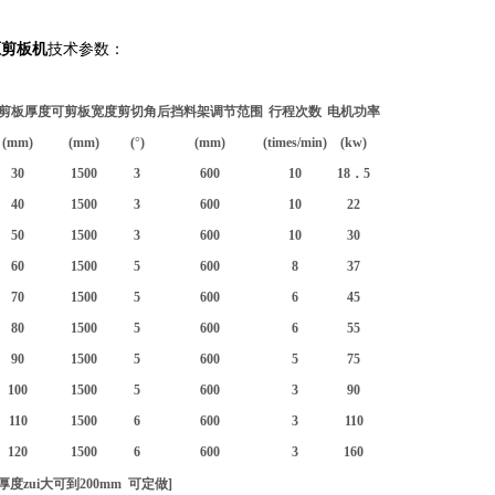
液压剪板机
技术参数：
剪板厚度
可剪板宽度
剪切角
后挡料架调节范围
行程次数
电机功率
(mm)
(mm)
(
°
)
(mm)
(times/min)
(kw)
30
1500
3
600
10
18．5
40
1500
3
600
10
22
50
1500
3
600
10
30
60
1500
5
600
8
37
70
1500
5
600
6
45
80
1500
5
600
6
55
90
1500
5
600
5
75
100
1500
5
600
3
90
110
1500
6
600
3
110
120
1500
6
600
3
160
度zui大可到200mm 可定做]