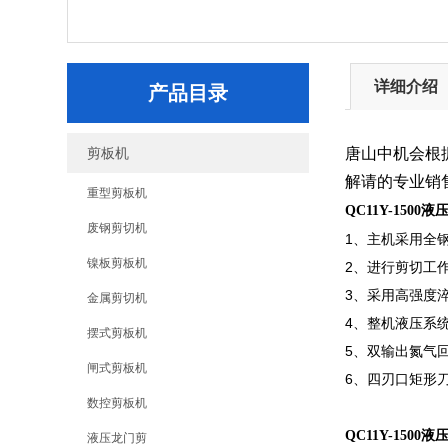
详细介绍
产品目录
剪板机
唐山中机会根
解请的专业销
重型剪板机
QC11Y-1500
废钢剪切机
1、主机采用全
镍板剪板机
2、进行剪切工
3、采用高强度
金属剪切机
4、整机液压系
摆式剪板机
5、双输出氮气
闸式剪板机
6、四刃口矩形
数控剪板机
QC11Y-1500
液压龙门剪