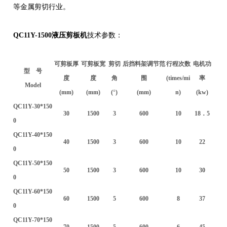
等金属剪切行业。
QC11Y-1500液压剪板机
技术参数：
可剪板厚
可剪板宽
剪切
后挡料架调节范
行程次数
电机功
型 号
度
度
角
围
(times/mi
率
Model
(mm)
(mm)
(
°
)
(mm)
n)
(kw)
QC11Y-30*150
30
1500
3
600
10
18．5
0
QC11Y-40*150
40
1500
3
600
10
22
0
QC11Y-50*150
50
1500
3
600
10
30
0
QC11Y-60*150
60
1500
5
600
8
37
0
QC11Y-70*150
70
1500
5
600
6
45