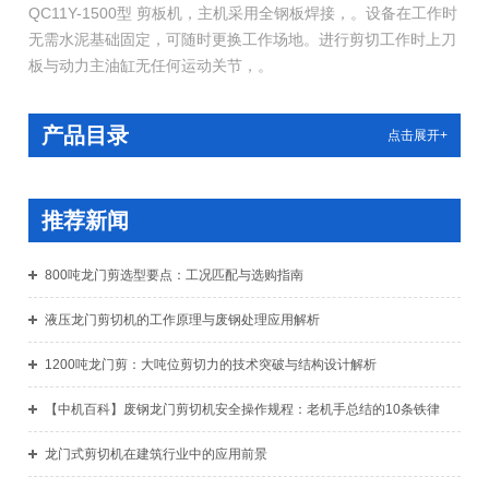
QC11Y-1500型 剪板机，主机采用全钢板焊接，。设备在工作时
无需水泥基础固定，可随时更换工作场地。进行剪切工作时上刀
板与动力主油缸无任何运动关节，。
产品目录
点击展开+
推荐新闻
800吨龙门剪选型要点：工况匹配与选购指南
液压龙门剪切机的工作原理与废钢处理应用解析
1200吨龙门剪：大吨位剪切力的技术突破与结构设计解析
【中机百科】废钢龙门剪切机安全操作规程：老机手总结的10条铁律
龙门式剪切机在建筑行业中的应用前景