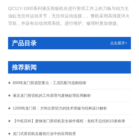
QC11Y-1000系列液压剪板机在进行剪切工作上的刀板与动力主
油缸无任何运动关节，无任何运动连接，。整机采用高强度淬火
导轨，并设有自动润滑系统。进行维护、修理时更加便捷。
产品目录
点击展开+
推荐新闻
800吨龙门剪选型要点：工况匹配与选购指南
液压龙门剪切机的工作原理与废钢处理应用解析
1200吨龙门剪：大吨位剪切力的技术突破与结构设计解析
【中机百科】废钢龙门剪切机安全操作规程：老机手总结的10条铁律
龙门式剪切机在建筑行业中的应用前景