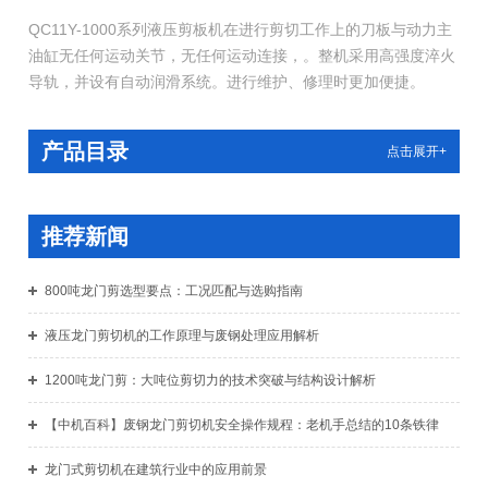
QC11Y-1000系列液压剪板机在进行剪切工作上的刀板与动力主
油缸无任何运动关节，无任何运动连接，。整机采用高强度淬火
导轨，并设有自动润滑系统。进行维护、修理时更加便捷。
产品目录
点击展开+
推荐新闻
800吨龙门剪选型要点：工况匹配与选购指南
液压龙门剪切机的工作原理与废钢处理应用解析
1200吨龙门剪：大吨位剪切力的技术突破与结构设计解析
【中机百科】废钢龙门剪切机安全操作规程：老机手总结的10条铁律
龙门式剪切机在建筑行业中的应用前景