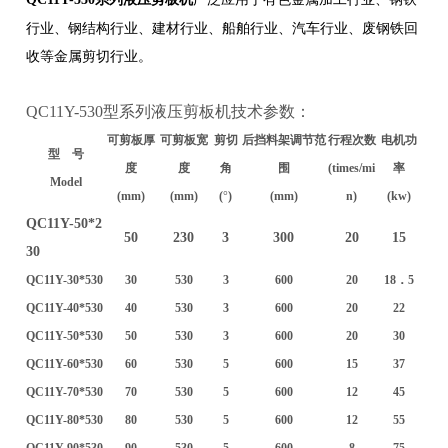
行业、钢结构行业、建材行业、船舶行业、汽车行业、废钢铁回
收等金属剪切行业。
QC11Y-530型系列液压剪板机技术参数：
可剪板厚
可剪板宽
剪切
后挡料架调节范
行程次数
电机功
型 号
度
度
角
围
(times/mi
率
Model
(mm)
(mm)
(
°
)
(mm)
n)
(kw)
QC11Y-50*2
50
230
3
300
20
15
30
QC11Y-30*530
30
530
3
600
20
18．5
QC11Y-40*530
40
530
3
600
20
22
QC11Y-50*530
50
530
3
600
20
30
QC11Y-60*530
60
530
5
600
15
37
QC11Y-70*530
70
530
5
600
12
45
QC11Y-80*530
80
530
5
600
12
55
QC11Y-90*530
90
530
5
600
8
75