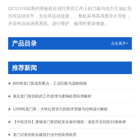
QC11Y-530系列剪板机在进行剪切工作上的刀板与动力主油缸无
任何运动关节，无任何运动连接，。整机采用高强度淬火导轨，
并设有自动润滑系统。进行维护、修理时更加便捷。
产品目录
点击展开+
推荐新闻
800吨龙门剪选型要点：工况匹配与选购指南
液压龙门剪切机的工作原理与废钢处理应用解析
1200吨龙门剪：大吨位剪切力的技术突破与结构设计解析
【中机百科】废钢龙门剪切机安全操作规程：老机手总结的10条铁律
龙门式剪切机在建筑行业中的应用前景