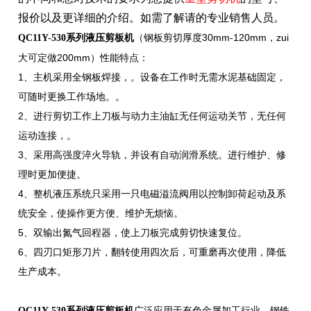
报价以及更详细的介
绍。如需了解请的专业销售人员。
（钢板剪切厚度30mm-120mm，zui
QC11Y-530系列液压剪板机
大可定做200mm）性能特点：
1、主机采用全钢板焊接，。设备在工作时无需水泥基础固定，
可随时更换工作场地。。
2、进行剪切工作上刀板与动力主油缸无任何运动关节，无任何
运动连接，。
3、采用高强度淬火导轨，并设有自动润滑系统。进行维护、修
理时更加便捷。
4、整机液压系统只采用一只电磁溢流阀用以控制卸荷起动及系
统安全，使操作更方便、维护无烦恼。
5、双输出氮气回程器，使上刀板完成剪切快速复位。
6、四刃口矩形刀片，翻转使用四次后，可重磨再次使用，降低
生产成本。
广泛应用于有色金属加工行业、钢铁
QC11Y-530系列液压剪板机