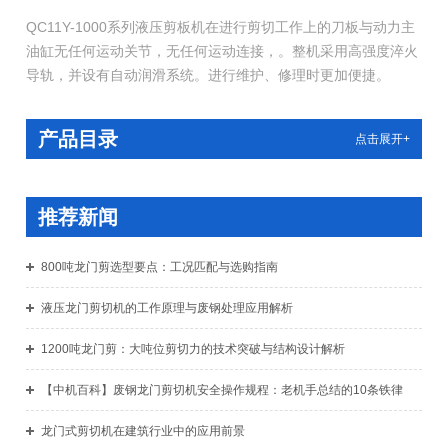
QC11Y-1000系列液压剪板机在进行剪切工作上的刀板与动力主
油缸无任何运动关节，无任何运动连接，。整机采用高强度淬火
导轨，并设有自动润滑系统。进行维护、修理时更加便捷。
产品目录
点击展开+
推荐新闻
800吨龙门剪选型要点：工况匹配与选购指南
液压龙门剪切机的工作原理与废钢处理应用解析
1200吨龙门剪：大吨位剪切力的技术突破与结构设计解析
【中机百科】废钢龙门剪切机安全操作规程：老机手总结的10条铁律
龙门式剪切机在建筑行业中的应用前景