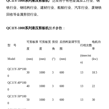
广泛应用于有色金属加工行业、钢
QC11Y-1000系列液压剪板机
铁行业、钢结构行业、建材行业、船舶行业、汽车行业、废钢铁
回收等金属剪切行业。
QC11Y-1000系列液压剪板机
技术参数：
可剪板厚
可剪板宽
剪切
后挡料架调节范
电机功
型 号
行程次数
度
度
角
围
率
(times/mi
Model
(mm)
(mm)
(°)
(mm)
(kw)
n)
QC11Y-30*100
30
1000
3
600
13
18.5
0
QC11Y-40*100
40
1000
3
600
13
22
0
QC11Y-50*100
50
1000
3
600
13
30
0