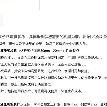
此价格谨供参考，具体报价以您需要的机型为准。
唐山中机会根据
型号、报价以及更详细的介绍。如需了解请的专业销售人员。
（钢板剪切厚度30mm-120mm）性能特点：
系列液压剪板机
钢板焊接，。设备在工作时无需水泥基础固定，可随时更换工作场地。。
作上刀板与动力主油缸无任何运动关节，无任何运动连接，。
淬火导轨，并设有自动润滑系统。进行维护、修理时更加便捷。
统只采用一只电磁溢流阀用以控制卸荷起动及系统安全，使操作更方便、
回程器，使上刀板完成剪切快速复位。
刀片，翻转使用四次后，可重磨再次使用，降低生产成本。
广泛应用于有色金属加工行业、钢铁行业、钢结构行业、建
系列液压剪板机