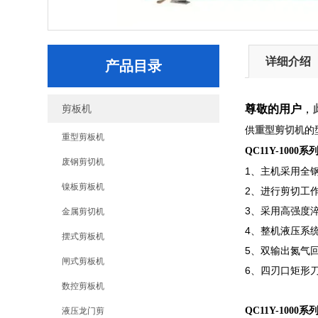
详细介绍
产品目录
剪板机
尊敬的用户
，
重型剪切机
供
的
重型剪板机
QC11Y-1000
废钢剪切机
1、主机采用全
镍板剪板机
2、进行剪切工
3、采用高强度
金属剪切机
4、整机液压系
摆式剪板机
5、双输出氮气
闸式剪板机
6、四刃口矩形
数控剪板机
QC11Y-1000
液压龙门剪