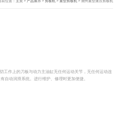
当前位置：
主页
>
产品展示
>
剪板机
>
重型剪板机
> 潮州重型液压剪板机
进行剪切工作上的刀板与动力主油缸无任何运动关节，无任何运动连
设有自动润滑系统。进行维护、修理时更加便捷。