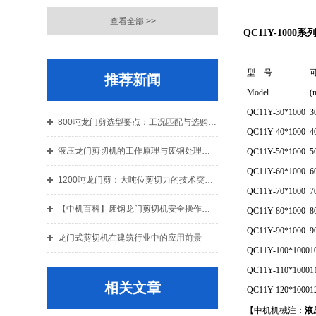
查看全部 >>
QC11Y-1000
型 号
推荐新闻
Model
(
QC11Y-30*1000
3
800吨龙门剪选型要点：工况匹配与选购指南
QC11Y-40*1000
4
液压龙门剪切机的工作原理与废钢处理应用解析
QC11Y-50*1000
5
QC11Y-60*1000
6
1200吨龙门剪：大吨位剪切力的技术突破与结构设计解析
QC11Y-70*1000
7
【中机百科】废钢龙门剪切机安全操作规程：老机手总结的10条铁律
QC11Y-80*1000
8
QC11Y-90*1000
9
龙门式剪切机在建筑行业中的应用前景
QC11Y-100*1000
1
QC11Y-110*1000
1
相关文章
QC11Y-120*1000
1
【中机机械注：
液