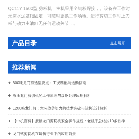
QC11Y-1500型 剪板机，主机采用全钢板焊接，。设备在工作时
无需水泥基础固定，可随时更换工作场地。进行剪切工作时上刀
板与动力主油缸无任何运动关节，。
产品目录
点击展开+
推荐新闻
800吨龙门剪选型要点：工况匹配与选购指南
液压龙门剪切机的工作原理与废钢处理应用解析
1200吨龙门剪：大吨位剪切力的技术突破与结构设计解析
【中机百科】废钢龙门剪切机安全操作规程：老机手总结的10条铁律
龙门式剪切机在建筑行业中的应用前景