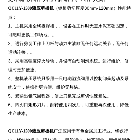
（钢板剪切厚度30mm-120mm）性能特
QC11Y-1500液压剪板机
点：
1、主机采用全钢板焊接，。设备在工作时无需水泥基础固定，
可随时更换工作场地。。
2、进行剪切工作上刀板与动力主油缸无任何运动关节，无任何
运动连接，。
3、采用高强度淬火导轨，并设有自动润滑系统。进行维护、修
理时更加便捷。
4、整机液压系统只采用一只电磁溢流阀用以控制卸荷起动及系
统安全，使操作更方便、维护无烦恼。
5、双输出氮气回程器，使上刀板完成剪切快速复位。
6、四刃口矩形刀片，翻转使用四次后，可重磨再次使用，降低
生产成本。
广泛应用于有色金属加工行业、钢铁行
QC11Y-1500液压剪板机
业、钢结构行业、建材行业、船舶行业、汽车行业、废钢铁回收