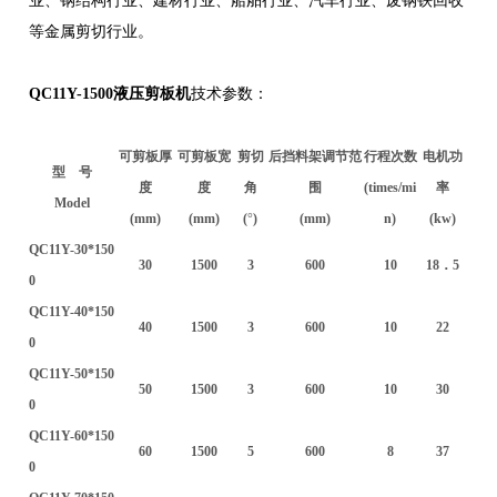
等金属剪切行业。
QC11Y-1500液压剪板机
技术参数：
可剪板厚
可剪板宽
剪切
后挡料架调节范
行程次数
电机功
型 号
度
度
角
围
(times/mi
率
Model
(mm)
(mm)
(
°
)
(mm)
n)
(kw)
QC11Y-30*150
30
1500
3
600
10
18．5
0
QC11Y-40*150
40
1500
3
600
10
22
0
QC11Y-50*150
50
1500
3
600
10
30
0
QC11Y-60*150
60
1500
5
600
8
37
0