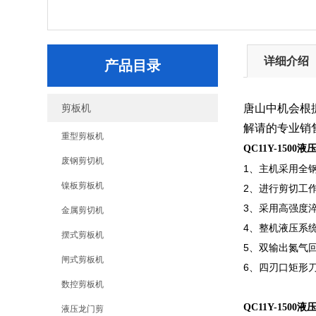
详细介绍
产品目录
剪板机
唐山中机会根
解请的专业销
重型剪板机
QC11Y-1500
废钢剪切机
1、主机采用全
镍板剪板机
2、进行剪切工
3、采用高强度
金属剪切机
4、整机液压系
摆式剪板机
5、双输出氮气
闸式剪板机
6、四刃口矩形
数控剪板机
QC11Y-1500
液压龙门剪