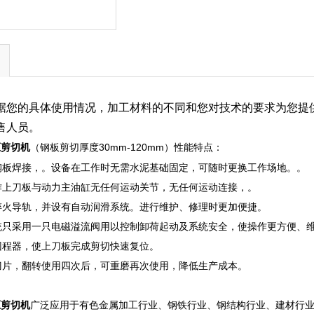
据您的具体使用情况，加工材料的不同和您对技术的要求为您提
售人员。
（钢板剪切厚度30mm-120mm）性能特点：
液压剪切机
钢板焊接，。设备在工作时无需水泥基础固定，可随时更换工作场地。。
作上刀板与动力主油缸无任何运动关节，无任何运动连接，。
淬火导轨，并设有自动润滑系统。进行维护、修理时更加便捷。
统只采用一只电磁溢流阀用以控制卸荷起动及系统安全，使操作更方便、
回程器，使上刀板完成剪切快速复位。
刀片，翻转使用四次后，可重磨再次使用，降低生产成本。
广泛应用于有色金属加工行业、钢铁行业、钢结构行业、建材行
液压剪切机