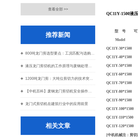
查看全部 >>
QC11Y-1500
型 号
可
推荐新闻
Model
QC11Y-30*1500
800吨龙门剪选型要点：工况匹配与选购指南
QC11Y-40*1500
QC11Y-50*1500
液压龙门剪切机的工作原理与废钢处理应用解析
QC11Y-60*1500
1200吨龙门剪：大吨位剪切力的技术突破与结构设计解析
QC11Y-70*1500
【中机百科】废钢龙门剪切机安全操作规程：老机手总结的10条铁律
QC11Y-80*1500
QC11Y-90*1500
龙门式剪切机在建筑行业中的应用前景
QC11Y-100*1500
QC11Y-110*1500
相关文章
QC11Y-120*1500
[中机机械注：剪切厚