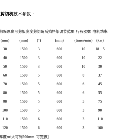
液压剪切机
技术参数：
剪板厚度
可剪板宽度
剪切角
后挡料架调节范围
行程次数
电机功率
(mm)
(mm)
(
°
)
(mm)
(times/min)
(kw)
30
1500
3
600
10
18．5
40
1500
3
600
10
22
50
1500
3
600
10
30
60
1500
5
600
8
37
70
1500
5
600
6
45
80
1500
5
600
6
55
90
1500
5
600
5
75
100
1500
5
600
3
90
110
1500
6
600
3
110
120
1500
6
600
3
160
度zui大可到200mm 可定做]