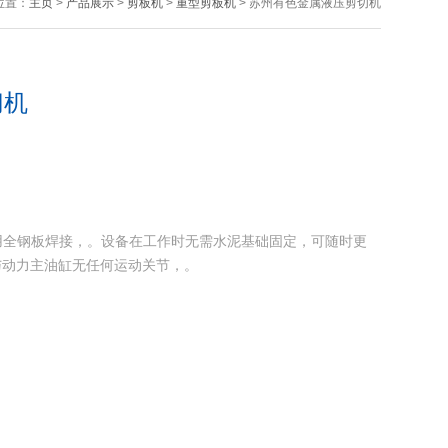
位置：
主页
>
产品展示
>
剪板机
>
重型剪板机
> 苏州有色金属液压剪切机
切机
主机采用全钢板焊接，。设备在工作时无需水泥基础固定，可随时更
与动力主油缸无任何运动关节，。