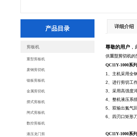
详细介绍
产品目录
剪板机
尊敬的用户
，
重型剪切机
供
的
重型剪板机
QC11Y-1000
废钢剪切机
1、主机采用全
镍板剪板机
2、进行剪切工
3、采用高强度
金属剪切机
4、整机液压系
摆式剪板机
5、双输出氮气
闸式剪板机
6、四刃口矩形
数控剪板机
QC11Y-1000
液压龙门剪