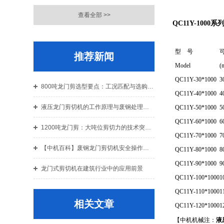
查看全部 >>
QC11Y-1000
型 号
推荐新闻
Model
(
QC11Y-30*1000
3
800吨龙门剪选型要点：工况匹配与选购指南
QC11Y-40*1000
4
液压龙门剪切机的工作原理与废钢处理应用解析
QC11Y-50*1000
5
QC11Y-60*1000
6
1200吨龙门剪：大吨位剪切力的技术突破与结构设计解析
QC11Y-70*1000
7
【中机百科】废钢龙门剪切机安全操作规程：老机手总结的10条铁律
QC11Y-80*1000
8
QC11Y-90*1000
9
龙门式剪切机在建筑行业中的应用前景
QC11Y-100*1000
1
QC11Y-110*1000
1
相关文章
QC11Y-120*1000
1
【中机机械注：
液