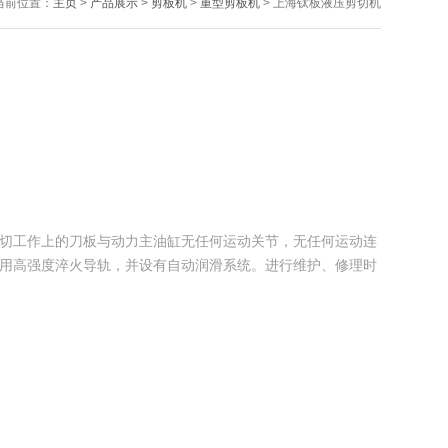
当前位置：
主页
>
产品展示
>
剪板机
>
重型剪板机
> 上海钛板液压剪切机
进行剪切工作上的刀板与动力主油缸无任何运动关节，无任何运动连
切机采用高强度淬火导轨，并设有自动润滑系统。进行维护、修理时