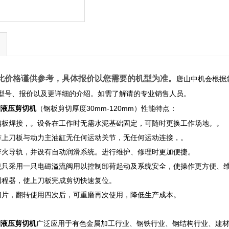
此价格谨供参考，具体报价以您需要的机型为准。
唐山中机会根据
型号、报价以及更详细的介绍。如需了解请的专业销售人员。
（钢板剪切厚度30mm-120mm）性能特点：
系列液压剪切机
钢板焊接，。设备在工作时无需水泥基础固定，可随时更换工作场地。。
作上刀板与动力主油缸无任何运动关节，无任何运动连接，。
淬火导轨，并设有自动润滑系统。进行维护、修理时更加便捷。
统只采用一只电磁溢流阀用以控制卸荷起动及系统安全，使操作更方便、
回程器，使上刀板完成剪切快速复位。
刀片，翻转使用四次后，可重磨再次使用，降低生产成本。
广泛应用于有色金属加工行业、钢铁行业、钢结构行业、建
系列液压剪切机