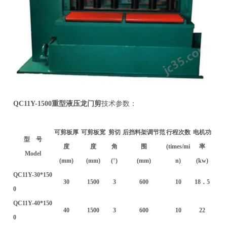
QC11Y-1500重型液压龙门剪
技术参数：
可剪板厚
可剪板宽
剪切
后挡料架调节范
行程次数
电机功
型 号
度
度
角
围
(times/mi
率
Model
(mm)
(mm)
(
°
)
(mm)
n)
(kw)
QC11Y-30*150
30
1500
3
600
10
18．5
0
QC11Y-40*150
40
1500
3
600
10
22
0