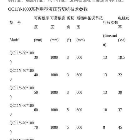
材行业、船舶行业、汽车行业、废钢铁回收等金属剪切行业。
QC11Y-1000系列重型液压剪切机技术参数
可剪板厚
可剪板宽
剪切
后挡料架调节范
电机功
型 号
行程次数
度
度
角
围
率
(times/mi
Model
(mm)
(mm)
(°)
(mm)
(kw)
n)
QC11Y-30*100
30
1000
3
600
13
18.5
0
QC11Y-40*100
40
1000
3
600
13
22
0
QC11Y-50*100
50
1000
3
600
13
30
0
QC11Y-60*100
60
1000
5
600
10
37
0
QC11Y-70*100
70
1000
5
600
8
45
0