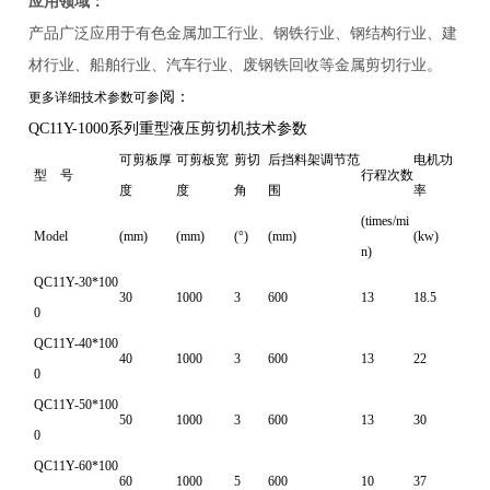
应用领域：
产品广泛应用于有色金属加工行业、钢铁行业、钢结构行业、建
材行业、船舶行业、汽车行业、废钢铁回收等金属剪切行业。
阅：
更多详细技术参数可参
QC11Y-1000系列重型液压剪切机技术参数
可剪板厚
可剪板宽
剪切
后挡料架调节范
电机功
型 号
行程次数
度
度
角
围
率
(times/mi
Model
(mm)
(mm)
(°)
(mm)
(kw)
n)
QC11Y-30*100
30
1000
3
600
13
18.5
0
QC11Y-40*100
40
1000
3
600
13
22
0
QC11Y-50*100
50
1000
3
600
13
30
0
QC11Y-60*100
60
1000
5
600
10
37