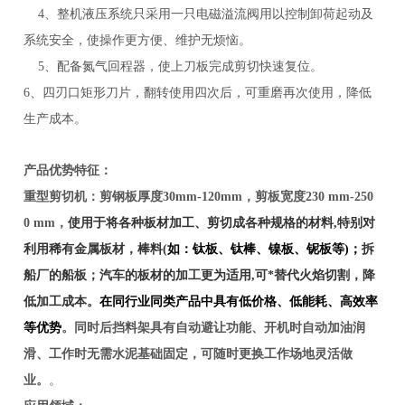
4、整机液压系统只采用一只电磁溢流阀用以控制卸荷起动及
系统安全，使操作更方便、维护无烦恼。
5、配备氮气回程器，使上刀板完成剪切快速复位。
6、四刃口矩形刀片，翻转使用四次后，可重磨再次使用，降低
生产成本。
产品优势特征：
重型剪切机：剪钢板厚度30mm-120mm，剪板宽度230 mm-250
0 mm，
使用于将各种板材加工、剪切成各种规格的材料,特别对
利用
稀有金属
板材
，棒料(
如：钛板、钛棒、镍板、铌板等
)
；
拆
船厂的船板；汽车的板材
的加工更为适用,可*替代火焰切
割，降
低加工成本
。
在
同行业
同类产品中具有低价格、低能耗、高效率
等优势
。同时后挡料架具有自动避让功能、开机时自动加油润
滑、工作时无需水泥基础固定，可随时更换工作场地灵活做
业。
。