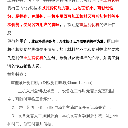
具有国内*剪切技术
以其剪切能力强、占地面积小、可移动性
好、易操作、免维护
、一机多用既可加工板材又可剪切棒料
等多
项优势，受到各方用户的青睐
。
。欢迎您
重型剪切机
的详细信
息!
尊敬的用户，
唐山中
此价格谨供参考，具体报价以您需要的机型为准。
机会根据您的具体使用情况，加工材料的不同和您对技术的要求
为您提供
重型剪切机
的型号、报价以及更详细的介
绍。如需了解
请的专业销售人员。
性能特点：
重型液压剪切机（钢板剪切厚度30mm-120mm）
1、主机采用全钢板焊接，。设备在工作时无需水泥基础固
定，可随时更换工作场地。。
2、进行剪切工作上刀板与动力主油缸无任何运动关节，。
3、设备无需人工加润滑油，本机设有自动润滑系统。减少维
护时间、修理时更加便捷。