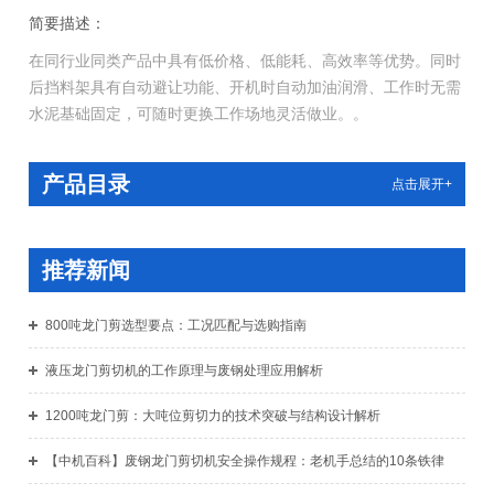
简要描述：
在同行业同类产品中具有低价格、低能耗、高效率等优势。同时
后挡料架具有自动避让功能、开机时自动加油润滑、工作时无需
水泥基础固定，可随时更换工作场地灵活做业。。
应用领域：
产品广泛应用于有色金属加工行业、钢铁行业、钢结构行业、建
产品目录
点击展开+
材行业、船舶行业、汽车行业、废钢铁回收等金属剪切行业。
推荐新闻
800吨龙门剪选型要点：工况匹配与选购指南
液压龙门剪切机的工作原理与废钢处理应用解析
1200吨龙门剪：大吨位剪切力的技术突破与结构设计解析
【中机百科】废钢龙门剪切机安全操作规程：老机手总结的10条铁律