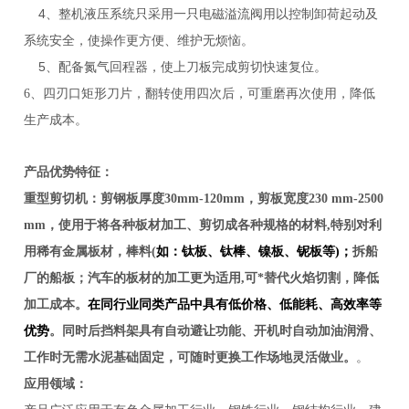
4
、整机液压系统只采用一只电磁溢流阀用以控制卸荷起动及
系统安全，使操作更方便、维护无烦恼。
5
、配备氮气回程器，使上刀板完成剪切快速复位。
6
、四刃口矩形刀片，翻转使用四次后，可重磨再次使用，降低
生产成本。
产品优势特征：
重型剪切机：剪钢板厚度30mm-120mm，剪板宽度230 mm-2500
mm，
使用于将各种板材加工、剪切成各种规格的材料,特别对利
用稀有金属板材，棒料(
如：钛板、钛棒、镍板、铌板等
)
；
拆船
厂的船板；汽车的板材的加工更为适用,可*替代火焰切割，降低
加工成本。
在同行业同类产品中具有低价格、低能耗、高效率等
优势
。同时后挡料架具有自动避让功能、开机时自动加油润滑、
工作时无需水泥基础固定，可随时更换工作场地灵活做业。
。
应用领域：