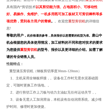
具有国内*剪切技术
以其剪切能力强、占地面积小、可移动性
好、易操作、免维护、一机多用既可加工板材又可剪切棒料等多
项优势，受到各方用户的青睐
。
。欢迎您
重型剪切机
的详细信
息!
尊敬的用户，
唐山中
此价格谨供参考，具体报价以您需要的机型为准。
机会根据您的具体使用情况，加工材料的不同和您对技术的要求
为您提供
重型剪切机
的型号、报价以及更详细的介
绍。如需了解
请的专业销售人员。
性能特点：
重型液压剪切机（钢板剪切厚度30mm-120mm）
1
、主机采用全钢板焊接，。设备在工作时无需水泥基础固
定，可随时更换工作场地。。
2
、进行剪切工作上刀板与动力主油缸无任何运动关节，。
3
、设备无需人工加润滑油，本机设有自动润滑系统。减少维
护时间、修理时更加便捷。