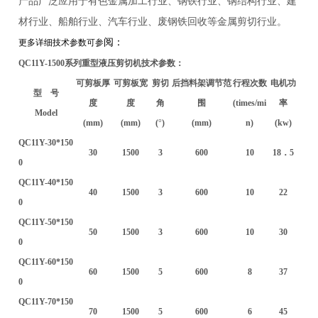
产品广泛应用于有色金属加工行业、钢铁行业、钢结构行业、建
材行业、船舶行业、汽车行业、废钢铁回收等金属剪切行业。
阅：
更多详细技术参数可参
QC11Y-1500
系列重型液压剪切机技术参数：
可剪板厚
可剪板宽
剪切
后挡料架调节范
行程次数
电机功
型 号
度
度
角
围
(times/mi
率
Model
(mm)
(mm)
(
°
)
(mm)
n)
(kw)
QC11Y-30*150
30
1500
3
600
10
18
．5
0
QC11Y-40*150
40
1500
3
600
10
22
0
QC11Y-50*150
50
1500
3
600
10
30
0
QC11Y-60*150
60
1500
5
600
8
37
0
QC11Y-70*150
70
1500
5
600
6
45