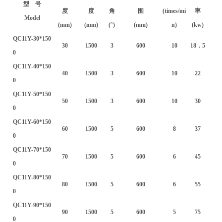
型 号
度
度
角
围
(times/mi
率
Model
(mm)
(mm)
(
°
)
(mm)
n)
(kw)
QC11Y-30*150
30
1500
3
600
10
18
．5
0
QC11Y-40*150
40
1500
3
600
10
22
0
QC11Y-50*150
50
1500
3
600
10
30
0
QC11Y-60*150
60
1500
5
600
8
37
0
QC11Y-70*150
70
1500
5
600
6
45
0
QC11Y-80*150
80
1500
5
600
6
55
0
QC11Y-90*150
90
1500
5
600
5
75
0