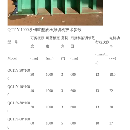
QC11Y-1000
系列重型液压剪切机技术参数
可剪板厚
可剪板宽
剪切
后挡料架调节范
电机功
型
号
行程次数
度
度
角
围
率
(times/mi
Model
(mm)
(mm)
(°)
(mm)
(kw)
n)
QC11Y-30*100
30
1000
3
600
13
18.5
0
QC11Y-40*100
40
1000
3
600
13
22
0
QC11Y-50*100
50
1000
3
600
13
30
0
QC11Y-60*100
60
1000
5
600
10
37
0