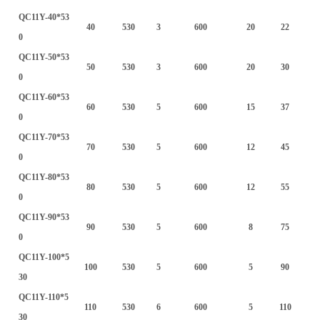
QC11Y-40*53
40
530
3
600
20
22
0
QC11Y-50*53
50
530
3
600
20
30
0
QC11Y-60*53
60
530
5
600
15
37
0
QC11Y-70*53
70
530
5
600
12
45
0
QC11Y-80*53
80
530
5
600
12
55
0
QC11Y-90*53
90
530
5
600
8
75
0
QC11Y-100*5
100
530
5
600
5
90
30
QC11Y-110*5
110
530
6
600
5
110
30