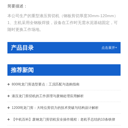
简要描述：
本公司生产的重型液压剪切机（钢板剪切厚度30mm-120mm）
1、主机采用全钢板焊接，设备在工作时无需水泥基础固定，可
随时更换工作场地。
2、进行剪切工作时上刀板与动力主油缸无任何运动关节。
产品目录
点击展开+
推荐新闻
800吨龙门剪选型要点：工况匹配与选购指南
液压龙门剪切机的工作原理与废钢处理应用解析
1200吨龙门剪：大吨位剪切力的技术突破与结构设计解析
【中机百科】废钢龙门剪切机安全操作规程：老机手总结的10条铁律