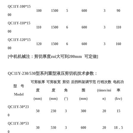
QC11Y-100*15
100
1500
5
600
3
90
00
QC11Y-110*15
110
1500
6
600
3
110
00
QC11Y-120*15
120
1500
6
600
3
160
00
[
中机机械注：剪切厚度zui大可到200mm 可定做]
QC11Y-230/530
型系列重型液压剪切机技术参数：
可剪板厚
可剪板宽
剪切
后挡料架调节范
行程次数
电机功
型 号
度
度
角
围
(times/mi
率
Model
(mm)
(mm)
(
°
)
(mm)
n)
(kw)
QC11Y-50*23
50
230
3
300
20
15
0
QC11Y-30*53
30
530
3
600
20
18
．5
0